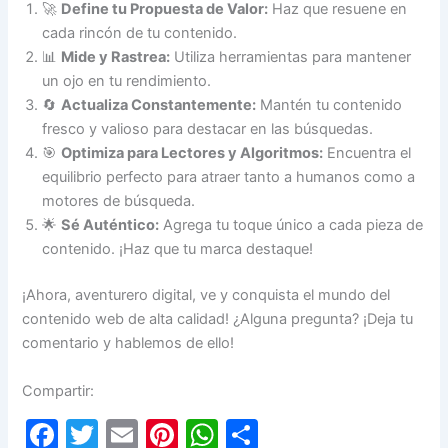
🚀
Define tu Propuesta de Valor:
Haz que resuene en
cada rincón de tu contenido.
📊
Mide y Rastrea:
Utiliza herramientas para mantener
un ojo en tu rendimiento.
🔄
Actualiza Constantemente:
Mantén tu contenido
fresco y valioso para destacar en las búsquedas.
🎯
Optimiza para Lectores y Algoritmos:
Encuentra el
equilibrio perfecto para atraer tanto a humanos como a
motores de búsqueda.
🌟
Sé Auténtico:
Agrega tu toque único a cada pieza de
contenido. ¡Haz que tu marca destaque!
¡Ahora, aventurero digital, ve y conquista el mundo del
contenido web de alta calidad! ¿Alguna pregunta? ¡Deja tu
comentario y hablemos de ello!
Compartir:
F
T
E
Pi
W
C