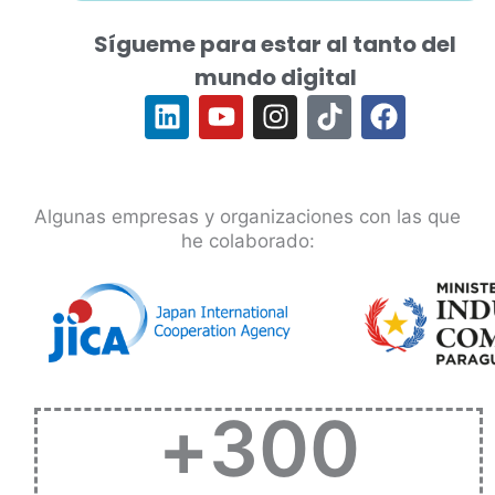
Sígueme para estar al tanto del
mundo digital
L
Y
I
T
F
i
o
n
i
a
n
u
s
k
c
k
t
t
t
e
e
u
a
o
b
Algunas empresas y organizaciones con las que
d
b
g
k
o
he colaborado:
i
e
r
o
n
a
k
m
+
300