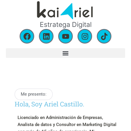
Ir
al
contenido
Estratega Digital
F
L
Y
I
T
a
i
o
n
i
c
n
u
s
k
e
k
t
t
t
b
e
u
a
o
o
d
b
g
k
o
i
e
r
k
n
a
m
Me presento:
Hola, Soy Ariel Castillo.
Licenciado en Administración de Empresas,
Analista de datos y Consultor en Marketing Digital