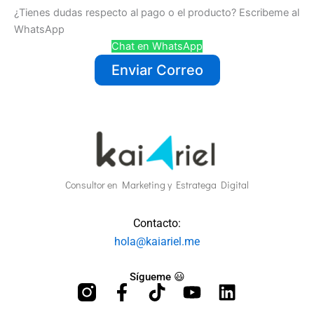
¿Tienes dudas respecto al pago o el producto? Escribeme al
WhatsApp
Chat en WhatsApp
Enviar Correo
Consultor en Marketing y Estratega Digital
Contacto:
hola@kaiariel.me
Sígueme 😃
F
T
Y
L
a
i
o
i