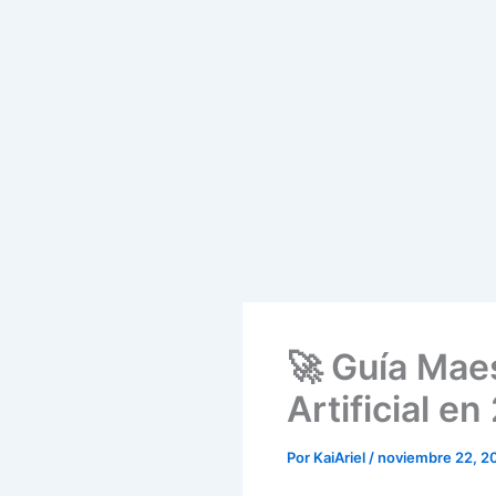
Ir
al
contenido
🚀 Guía Maes
Artificial e
Por
KaiAriel
/
noviembre 22, 2