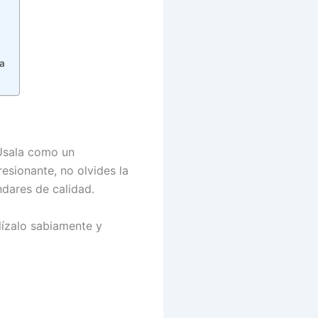
a
Úsala como un
esionante, no olvides la
ndares de calidad.
lízalo sabiamente y