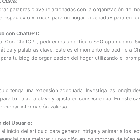
 Clave:
orar palabras clave relacionadas con la organización del h
 espacio» o «Trucos para un hogar ordenado» para enriqu
ido con ChatGPT:
a. Con ChatGPT, pediremos un artículo SEO optimizado. Sig
ática y palabras clave. Este es el momento de pedirle a C
ara tu blog de organización del hogar utilizando el pro
culo tenga una extensión adecuada. Investiga las longitudes
para tu palabra clave y ajusta en consecuencia. En este c
rcionar información valiosa.
 del Usuario:
al inicio del artículo para generar intriga y animar a los le
 esencial para mejorar tu posición en los motores de búsqu